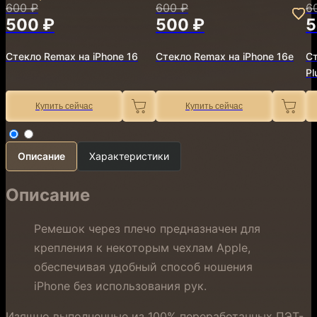
600 ₽
600 ₽
6
500 ₽
500 ₽
5
Стекло Remax на iPhone 16
Стекло Remax на iPhone 16e
Ст
Pl
Купить сейчас
Купить сейчас
Описание
Характеристики
Описание
Ремешок через плечо предназначен для
крепления к некоторым чехлам Apple,
обеспечивая удобный способ ношения
iPhone без использования рук.
Изящно выполненные из 100% переработанных ПЭТ-