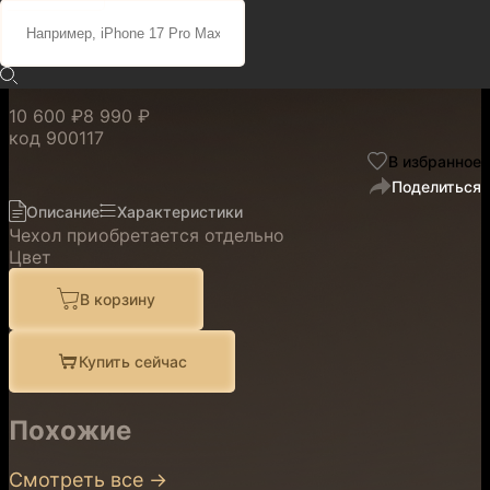
Apple CrossBody Green
для серии iPhone 17
10 600 ₽
8 990 ₽
код
900117
В избранное
Поделиться
Описание
Характеристики
Чехол приобретается отдельно
Цвет
В корзину
Купить сейчас
Похожие
Смотреть все
→