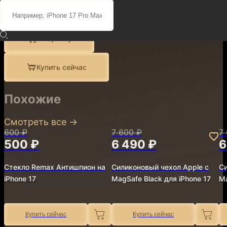
Поделиться
Описание
Характеристики
В корзину
Купить сейчас
Похожие
Смотреть все
→
600 ₽
7 600 ₽
7
500 ₽
6 490 ₽
6
Стекло Remax Антишпион на
Силиконовый чехол Apple с
Си
iPhone 17
MagSafe Black для iPhone 17
Ma
Купить сейчас
Купить сейчас