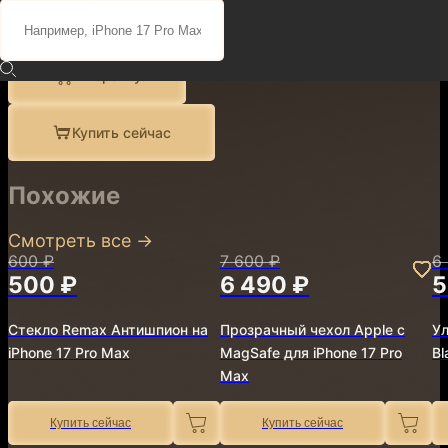
Поделиться
Описание
Характеристики
В корзину
Купить сейчас
Похожие
Смотреть все
→
600 ₽
7 600 ₽
6
500 ₽
6 490 ₽
5
Стекло Remax Антишпион на
Прозрачный чехол Apple с
Ул
iPhone 17 Pro Max
MagSafe для iPhone 17 Pro
Bl
Max
Купить сейчас
Купить сейчас