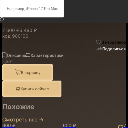
с MagSafe Purple Fog для
iPhone 17 Pro Max
7 600 ₽
6 490 ₽
код
900106
В избранное
Поделиться
Описание
Характеристики
Цвет
В корзину
Купить сейчас
Похожие
Смотреть все
→
600 ₽
600 ₽
7