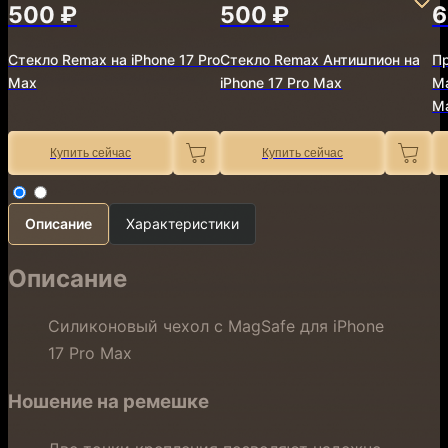
500 ₽
500 ₽
6
Стекло Remax на iPhone 17 Pro
Стекло Remax Антишпион на
Пр
Max
iPhone 17 Pro Max
Ma
M
Купить сейчас
Купить сейчас
Описание
Характеристики
Описание
Силиконовый чехол с MagSafe для iPhone
17 Pro Max
Ношение на ремешке