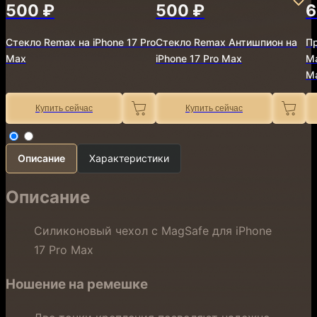
500 ₽
500 ₽
6
Стекло Remax на iPhone 17 Pro
Стекло Remax Антишпион на
Пр
Max
iPhone 17 Pro Max
Ma
M
Купить сейчас
Купить сейчас
Описание
Характеристики
Описание
Силиконовый чехол с MagSafe для iPhone
17 Pro Max
Ношение на ремешке