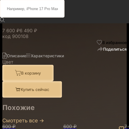
с MagSafe Terra Cotta для
iPhone 17 Pro Max
7 600 ₽
6 490 ₽
код
900108
В избранное
Поделиться
Описание
Характеристики
Цвет
В корзину
Купить сейчас
Похожие
Смотреть все
→
600 ₽
600 ₽
7