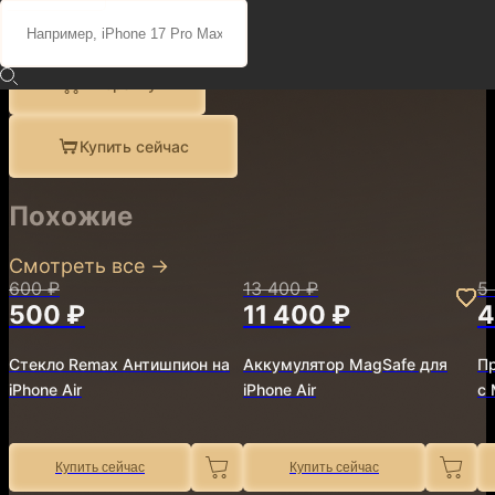
Поделиться
Описание
Характеристики
В корзину
Купить сейчас
Похожие
Смотреть все
→
600 ₽
13 400 ₽
5
500 ₽
11 400 ₽
4
Стекло Remax Антишпион на
Аккумулятор MagSafe для
Пр
iPhone Air
iPhone Air
с 
Купить сейчас
Купить сейчас