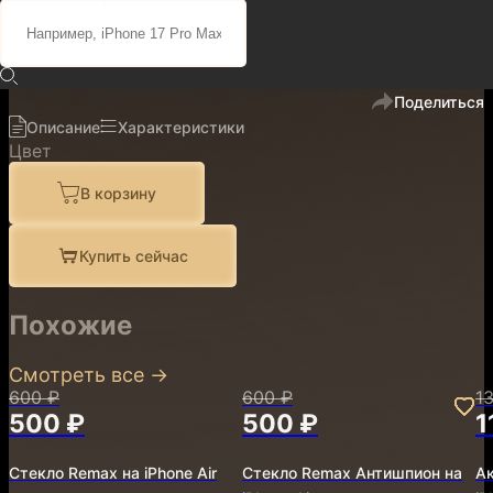
5 900 ₽
4 990 ₽
код
900070
В избранное
Поделиться
Описание
Характеристики
Цвет
В корзину
Купить сейчас
Похожие
Смотреть все
→
600 ₽
600 ₽
1
500 ₽
500 ₽
1
Стекло Remax на iPhone Air
Стекло Remax Антишпион на
А