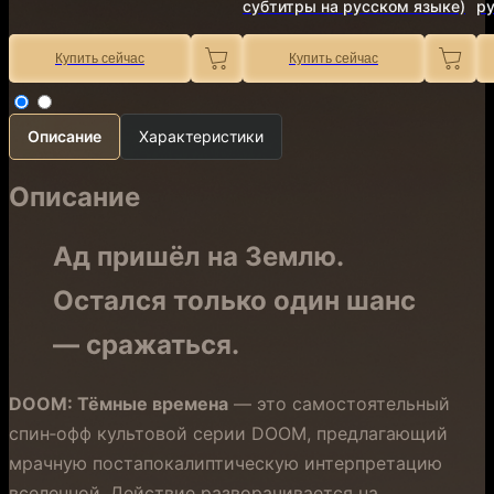
субтитры на русском языке)
ру
Купить сейчас
Купить сейчас
Описание
Характеристики
Описание
Ад пришёл на Землю.
Остался только один шанс
— сражаться.
DOOM: Тёмные времена
— это самостоятельный
спин‑офф культовой серии DOOM, предлагающий
мрачную постапокалиптическую интерпретацию
вселенной. Действие разворачивается на