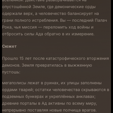
опустошённой Земле, где демонические орды
одержали верх, а человечество балансирует на
грани полного истребления. Вы — последний Палач
Рока, чья миссия — переломить ход войны и
отбросить силы Ада обратно в их измерение.
Сюжет
Прошло 15 лет после катастрофического вторжения
демонов. Земля превратилась в выжженную
пустошь:
мегаполисы лежат в руинах, их улицы заполнены
ордами тварей; остатки человечества скрываются в
подземных бункерах и укреплённых анклавах;
древние порталы в Ад активны по всему миру,
непрерывно поставляя новые полчища врагов.