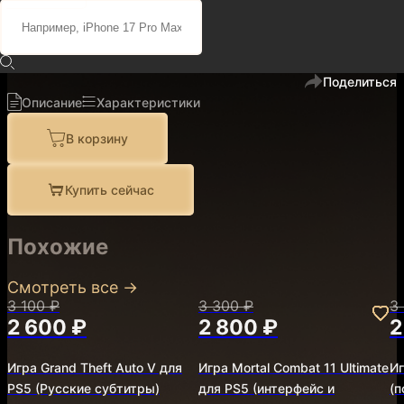
11 800 ₽
10 000 ₽
код
910139
В избранное
Поделиться
Описание
Характеристики
В корзину
Купить сейчас
Похожие
Смотреть все
→
3 100 ₽
3 300 ₽
3
2 600 ₽
2 800 ₽
2
Игра Grand Theft Auto V для
Игра Mortal Combat 11 Ultimate
Иг
PS5 (Русские субтитры)
для PS5 (интерфейс и
(п