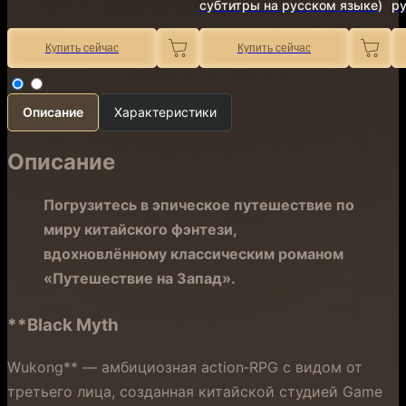
субтитры на русском языке)
ру
Купить сейчас
Купить сейчас
Описание
Характеристики
Описание
Погрузитесь в эпическое путешествие по
миру китайского фэнтези,
вдохновлённому классическим романом
«Путешествие на Запад».
**Black Myth
Wukong** — амбициозная action‑RPG с видом от
третьего лица, созданная китайской студией Game