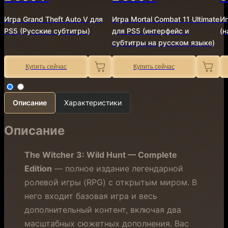
Игра Grand Theft Auto V для
Игра Mortal Combat 11 Ultimate
Иг
PS5 (Русские субтитры)
для PS5 (интерфейс и
(н
субтитры на русском языке)
Купить сейчас
Купить сейчас
Описание
Характеристики
Описание
The Witcher 3: Wild Hunt — Complete
Edition
— полное издание легендарной
ролевой игры (RPG) с открытым миром. В
него входит базовая игра и весь
дополнительный контент, включая два
масштабных сюжетных дополнения. Вас