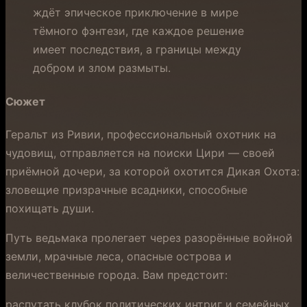
ждёт эпическое приключение в мире
тёмного фэнтези, где каждое решение
имеет последствия, а границы между
добром и злом размыты.
Сюжет
Геральт из Ривии, профессиональный охотник на
чудовищ, отправляется на поиски Цири — своей
приёмной дочери, за которой охотится Дикая Охота:
зловещие призрачные всадники, способные
похищать души.
Путь ведьмака пролегает через разорённые войной
земли, мрачные леса, опасные острова и
величественные города. Вам предстоит:
распутать клубок политических интриг и семейных