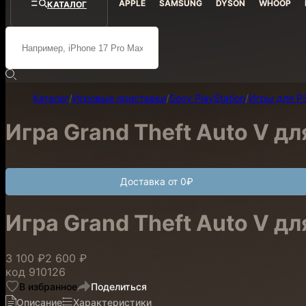
APPLE
SAMSUNG
DYSON
WHOOP
КАТАЛОГ
Каталог
/
Игровые приставки
/
Sony PlayStation
/
Игры для P
Игра Grand Theft Auto V д
Доставка от 0₽
Игра Grand Theft Auto V д
3 100 ₽
2 600 ₽
код
910126
В избранное
Поделиться
Описание
Характеристики