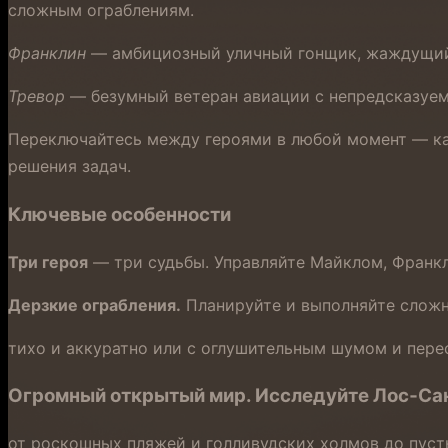
сложным ограблениям.
Франклин
— амбициозный уличный гонщик, жаждущий 
Тревор
— безумный ветеран авиации с непредсказуемы
Переключайтесь между героями в любой момент — ка
решения задач.
Ключевые особенности
Три героя
— три судьбы. Управляйте Майклом, Франкл
Дерзкие ограбления.
Планируйте и выполняйте сложн
тихо и аккуратно или с оглушительным шумом и пере
Огромный открытый мир.
Исследуйте Лос‑Сан
от роскошных пляжей и голливудских холмов до пуст