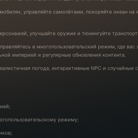
мобилях, управляйте самолётами, покоряйте океан на я
ерсонажей, улучшайте оружие и тюнингуйте транспорт
равляйтесь в многопользовательский режим, где вас 
ьной империей и регулярные обновления контента.
реалистичная погода, интерактивные NPC и случайные 
ией;
ногопользовательскому режиму;
иков;