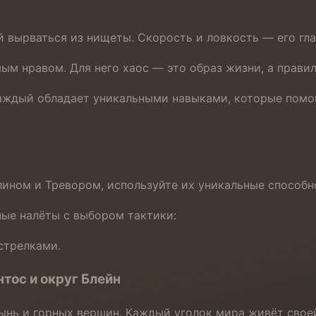
вырваться из нищеты. Скорость и ловкость — его гла
м нравом. Для него хаос — это образ жизни, а правил
ждый обладает уникальными навыками, которые помог
ином и Тревором, используйте их уникальные способно
ые налёты с выбором тактики:
стрелками.
тос и округ Блейн
ынь и горных вершин. Каждый уголок мира живёт свое