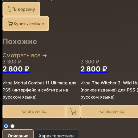
В корзину
Купить сейчас
Похожие
Смотреть все
→
3 300 ₽
3 300 ₽
2 800 ₽
2 800 ₽
Игра Mortal Combat 11 Ultimate для
Игра The Witcher 3: Wild H
PS5 (интерфейс и субтитры на
(полное издание) для PS5 
русском языке)
русском языке)
Купить сейчас
Купить сейчас
Описание
Характеристики