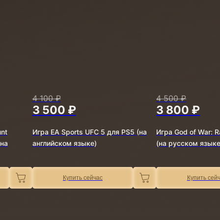
4 100 ₽
4 500 ₽
3 500 ₽
3 800 ₽
unt
Игра EA Sports UFC 5 для PS5 (на
Игра God of War: 
(на
английском языке)
(на русском языке
Купить сейчас
Купить сей