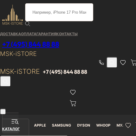
Каталог
/
Dyson
/
Пылесосы
/
ДОСТАВКА
ОПЛАТА
ГАРАНТИЯ
КОНТАКТЫ
Портативный пылесос
+7 (495) 844 88 88
Dyson V15 Origin Fluffy
MSK-iSTORE
(SV51), 3 насадки,
MSK-iSTORE
+7 (495) 844 88 88
Nickel/Red никель/
красный
APPLE
SAMSUNG
DYSON
WHOOP
МУЛЬТИМ
КАТАЛОГ
Доставка от 0₽
Гарантия 12 месяцев