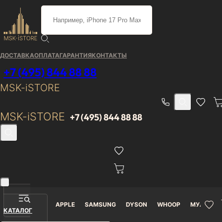
Каталог
/
Dyson
/
Пылесосы
/
ДОСТАВКА
ОПЛАТА
ГАРАНТИЯ
КОНТАКТЫ
Портативный пылесос
+7 (495) 844 88 88
Dyson V12 Detect Slim
MSK-iSTORE
Absolute SV46 5 насадок
MSK-iSTORE
+7 (495) 844 88 88
Желтый/Никель
Гарантия
Доставка от 0₽
В наличии
12 месяцев
APPLE
SAMSUNG
DYSON
WHOOP
МУЛЬТИМ
КАТАЛОГ