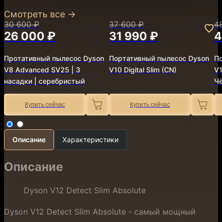
Смотреть все
→
30 600 ₽
37 600 ₽
4
26 000 ₽
31 990 ₽
4
Протативный пылесос Dyson
Портативный пылесос Dyson
П
V8 Advanced SV25 | 3
V10 Digital Slim (CN)
V1
насадки | серебристый
Ч
Купить сейчас
Купить сейчас
Описание
Характеристики
Описание
Dyson V12 Detect Slim Absolute
Dyson V12 Detect Slim Absolute - самый мощный