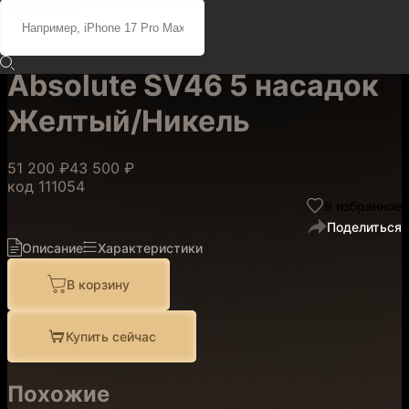
Портативный пылесос
Dyson V12 Detect Slim
Absolute SV46 5 насадок
Желтый/Никель
51 200 ₽
43 500 ₽
код
111054
В избранное
Поделиться
Описание
Характеристики
В корзину
Купить сейчас
Похожие