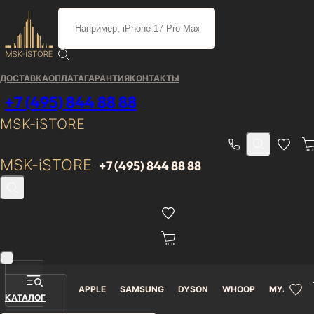
Каталог
/
Dyson
/
Пылесосы
/
Портативный пылесос Dyson V15 Detect Total / 7 насадок
ДОСТАВКА
ОПЛАТА
ГАРАНТИЯ
КОНТАКТЫ
Портативный пылесос
+7 (495) 844 88 88
Dyson V15 Detect Total / 7
MSK-iSTORE
насадок / Чёрный
MSK-iSTORE
+7 (495) 844 88 88
Гарантия
Доставка от 0₽
В наличии
12 месяцев
APPLE
SAMSUNG
DYSON
WHOOP
МУЛЬТИМ
Портативный пылесос
КАТАЛОГ