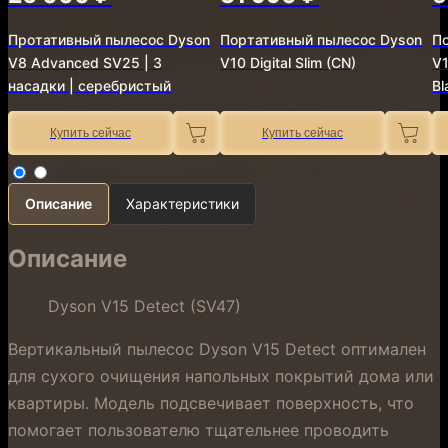
Протативный пылесос Dyson
Портативный пылесос Dyson
П
V8 Advanced SV25 | 3
V10 Digital Slim (CN)
V1
насадки | серебристый
Bl
Купить сейчас
Купить сейчас
Описание
Характеристики
Описание
Dyson V15 Detect (SV47)
Вертикальный пылесос Dyson V15 Detect оптимален
для сухого очищения напольных покрытий дома или
квартиры. Модель подсвечивает поверхность, что
помогает пользователю тщательнее проводить