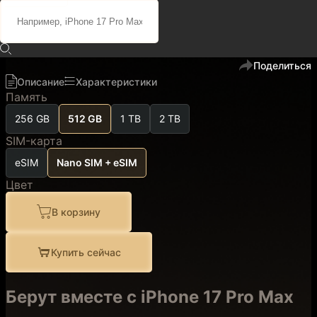
151 600 ₽
128 900 ₽
код
102513
В избранное
Поделиться
Описание
Характеристики
Память
256 GB
512 GB
1 TB
2 TB
SIM-карта
eSIM
Nano SIM + eSIM
Цвет
В корзину
Купить сейчас
Берут вместе с iPhone 17 Pro Max