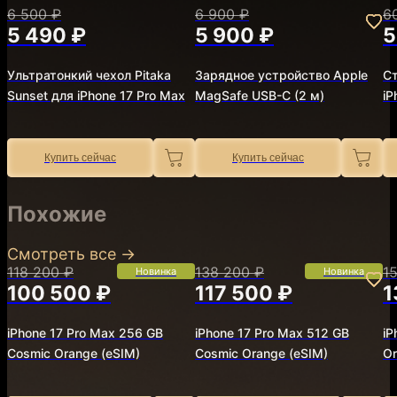
6 500 ₽
6 900 ₽
6
5 490 ₽
5 900 ₽
5
Ультратонкий чехол Pitaka
Зарядное устройство Apple
Ст
Sunset для iPhone 17 Pro Max
MagSafe USB-C (2 м)
iP
Купить сейчас
Купить сейчас
Похожие
Смотреть все
→
118 200 ₽
138 200 ₽
1
Новинка
Новинка
100 500 ₽
117 500 ₽
1
iPhone 17 Pro Max 256 GB
iPhone 17 Pro Max 512 GB
iP
Cosmic Orange (eSIM)
Cosmic Orange (eSIM)
Or