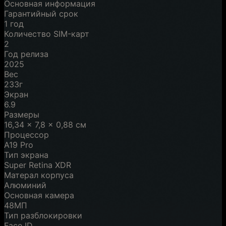
Основная информация
Гарантийный срок
1 год
Количество SIM-карт
2
Год релиза
2025
Вес
233г
Экран
6.9
Размеры
16,34 x 7,8 x 0,88 см
Процессор
A19 Pro
Тип экрана
Super Retina XDR
Матерал корпуса
Алюминий
Основная камера
48МП
Тип разблокировки
Face ID