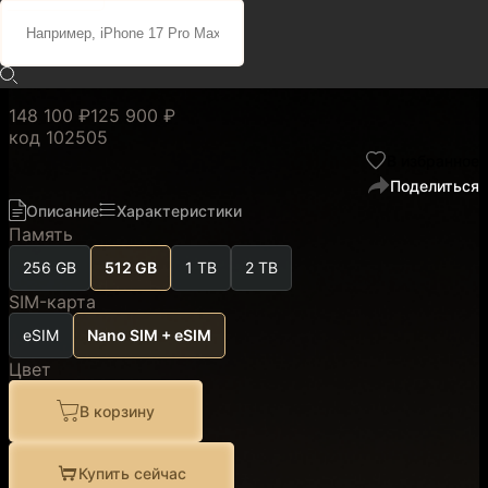
Cosmic Orange
(Nano SIM + eSIM)
148 100 ₽
125 900 ₽
код
102505
В избранное
Поделиться
Описание
Характеристики
Память
256 GB
512 GB
1 TB
2 TB
SIM-карта
eSIM
Nano SIM + eSIM
Цвет
В корзину
Купить сейчас