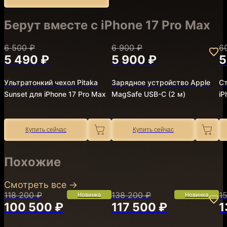
Берут вместе с iPhone 17 Pro Max
6 500 ₽
6 900 ₽
6
5 490 ₽
5 900 ₽
5
Ультратонкий чехол Pitaka
Зарядное устройство Apple
Ст
Sunset для iPhone 17 Pro Max
MagSafe USB-C (2 м)
iP
Купить сейчас
Купить сейчас
Похожие
Смотреть все
→
118 200 ₽
138 200 ₽
1
Новинка
Новинка
100 500 ₽
117 500 ₽
1