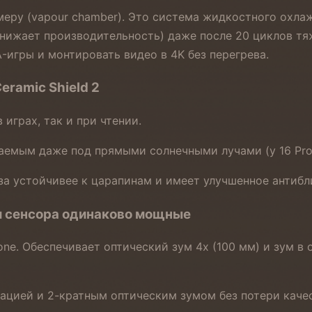
еру (vapour chamber). Это система жидкостного охлаж
 снижает производительность) даже после 20 циклов т
-игры и монтировать видео в 4K без перегрева.
eramic Shield 2
 играх, так и при чтении.
аемым даже под прямыми солнечными лучами (у 16 Pro
аза устойчивее к царапинам и имеет улучшенное антиб
и сенсора одинаково мощные
ne. Обеспечивает оптический зум 4x (100 мм) и зум в 
ацией и 2-кратным оптическим зумом без потери качес