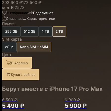
202 900 ₽
172 500 ₽
код
102523
В избранное
Поделиться
Описание
Характеристики
Память
256 GB
512 GB
1 TB
2 TB
SIM-карта
eSIM
Nano SIM + eSIM
Цвет
В корзину
Купить сейчас
Берут вместе с iPhone 17 Pro Max
6 500 ₽
6 900 ₽
5 490 ₽
5 900 ₽