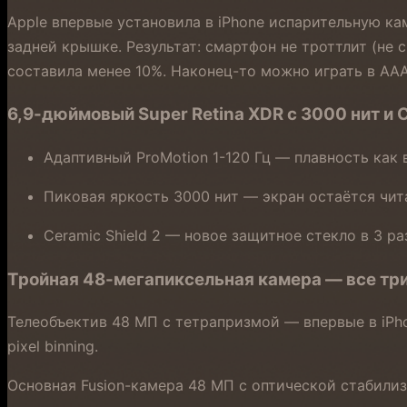
Apple впервые установила в iPhone испарительную кам
задней крышке. Результат: смартфон не троттлит (не
составила менее 10%. Наконец-то можно играть в AAA
6,9-дюймовый Super Retina XDR с 3000 нит и C
Адаптивный ProMotion 1-120 Гц — плавность как в
Пиковая яркость 3000 нит — экран остаётся чит
Ceramic Shield 2 — новое защитное стекло в 3 р
Тройная 48-мегапиксельная камера — все тр
Телеобъектив 48 МП с тетрапризмой — впервые в iPho
pixel binning.
Основная Fusion-камера 48 МП с оптической стабилиз