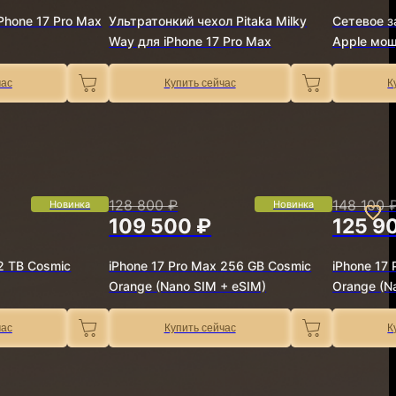
Phone 17 Pro Max
Ультратонкий чехол Pitaka Milky
Сетевое з
Way для iPhone 17 Pro Max
Apple мощ
час
Купить сейчас
К
128 800 ₽
148 100 
Новинка
Новинка
109 500 ₽
125 9
 2 TB Cosmic
iPhone 17 Pro Max 256 GB Cosmic
iPhone 17
Orange
(Nano SIM + eSIM)
Orange
(N
час
Купить сейчас
К