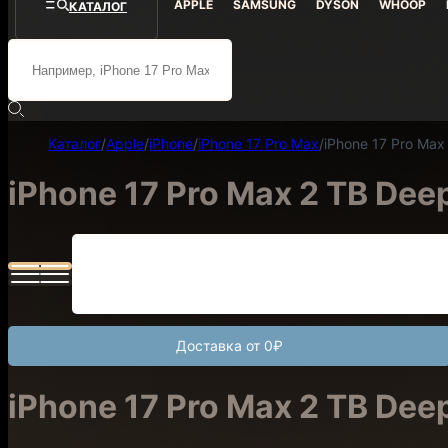
APPLE
SAMSUNG
DYSON
WHOOP
КАТАЛОГ
Каталог
/
Apple
/
iPhone
/
iPhone 17 Pro Max
/
iPhone 17 Pro Max
iPhone 17 Pro Max 2 TB Dee
Доставка от 0₽
iPhone 17 Pro Max 2 TB Dee