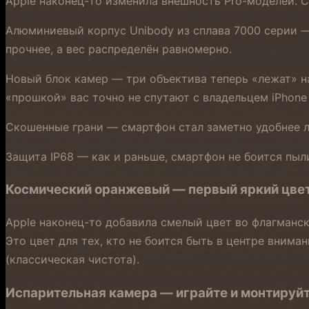
Apple наконец-то изменила внешность Pro-моделей. 
Алюминиевый корпус Unibody из сплава 7000 серии — в
прочнее, а вес распределён равномерно.
Новый блок камер — три объектива теперь «лежат» н
«прошкой» вас точно не спутают с владельцем iPhone 
Скошенные грани — смартфон стал заметно удобнее л
Защита IP68 — как и раньше, смартфон не боится пыл
Космический оранжевый — первый яркий цвет 
Apple наконец-то добавила смелый цвет во флагманс
Это цвет для тех, кто не боится быть в центре вним
(классическая чистота).
Испарительная камера — играйте и монтируйт