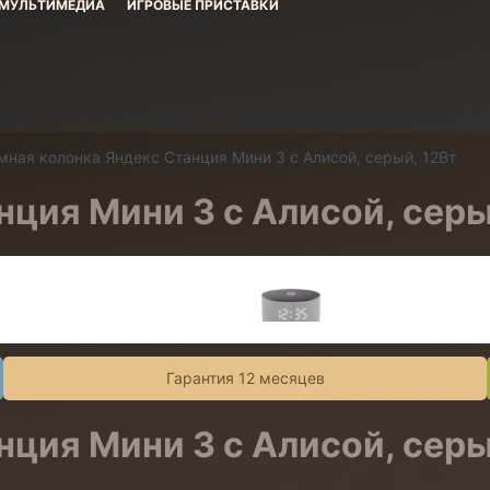
МУЛЬТИМЕДИА
ИГРОВЫЕ ПРИСТАВКИ
мная колонка Яндекс Станция Мини 3 с Алисой, серый, 12Вт
ция Мини 3 с Алисой, серы
Гарантия 12 месяцев
ция Мини 3 с Алисой, серы