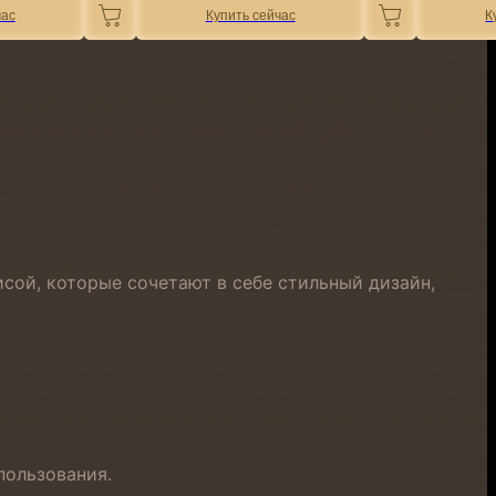
час
Купить сейчас
К
сой, которые сочетают в себе стильный дизайн,
пользования.