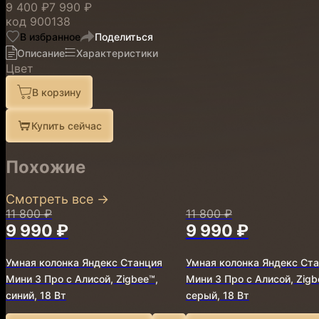
9 400 ₽
7 990 ₽
код
900138
В избранное
Поделиться
Описание
Характеристики
Цвет
В корзину
Купить сейчас
Похожие
Смотреть все
→
11 800 ₽
11 800 ₽
9 990 ₽
9 990 ₽
Умная колонка Яндекс Станция
Умная колонка Яндекс Ст
Мини 3 Про с Алисой, Zigbee™,
Мини 3 Про с Алисой, Zigb
синий, 18 Вт
серый, 18 Вт