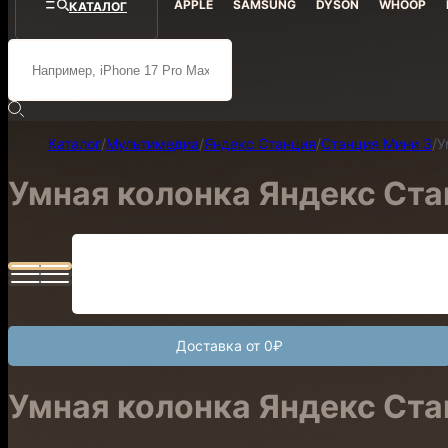
APPLE
SAMSUNG
DYSON
WHOOP
КАТАЛОГ
Каталог
/
Мультимедиа
/
Яндекс Станция
/
Станция Мини 3
/
У
Умная колонка Яндекс Стан
Доставка от 0₽
Умная колонка Яндекс Стан