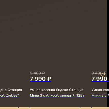
9 400 ₽
9 400 ₽
7 990 ₽
7 990
декс Станция
Умная колонка Яндекс Станция
Умная кол
ой, Zigbee™,
Мини 3 с Алисой, лиловый, 12Вт
Мини 3 с 