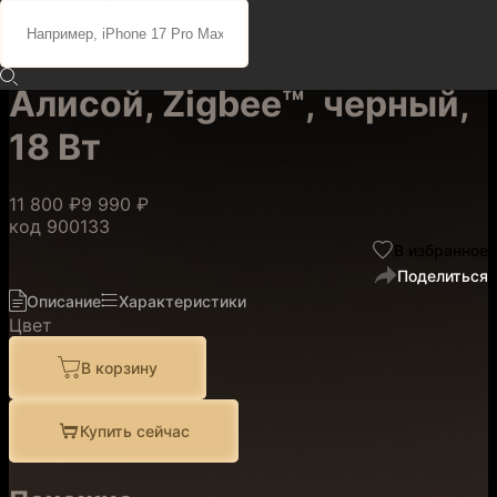
Умная колонка Яндекс
Станция Мини 3 Про с
Алисой, Zigbee™, черный,
18 Вт
11 800 ₽
9 990 ₽
код
900133
В избранное
Поделиться
Описание
Характеристики
Цвет
В корзину
Купить сейчас