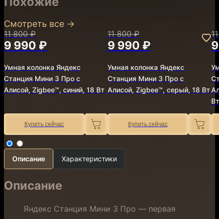
Похожие
Смотреть все
→
11 800 ₽
11 800 ₽
1
9 990 ₽
9 990 ₽
9
Умная колонка Яндекс
Умная колонка Яндекс
Ум
Станция Мини 3 Про с
Станция Мини 3 Про с
Ст
Алисой, Zigbee™, синий, 18 Вт
Алисой, Zigbee™, серый, 18 Вт
Ал
В
Купить сейчас
Купить сейчас
Описание
Характеристики
Описание
Яндекс Станция Мини 3 Про — первая