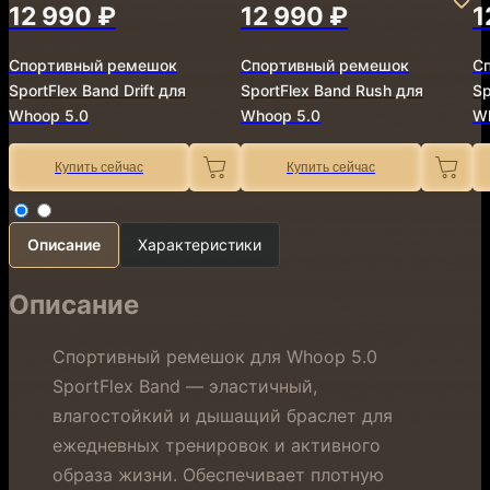
12 990 ₽
12 990 ₽
1
Спортивный ремешок
Спортивный ремешок
С
SportFlex Band Drift для
SportFlex Band Rush для
Sp
Whoop 5.0
Whoop 5.0
W
Купить сейчас
Купить сейчас
Описание
Характеристики
Описание
Спортивный ремешок для Whoop 5.0
SportFlex Band — эластичный,
влагостойкий и дышащий браслет для
ежедневных тренировок и активного
образа жизни. Обеспечивает плотную