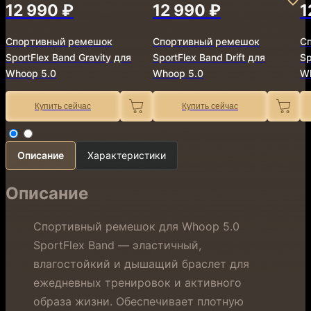
12 990 ₽
12 990 ₽
1
Спортивный ремешок
Спортивный ремешок
С
SportFlex Band Gravity для
SportFlex Band Drift для
Sp
Whoop 5.0
Whoop 5.0
W
Купить сейчас
Купить сейчас
Описание
Характеристики
Описание
Спортивный ремешок для Whoop 5.0
SportFlex Band — эластичный,
влагостойкий и дышащий браслет для
ежедневных тренировок и активного
образа жизни. Обеспечивает плотную