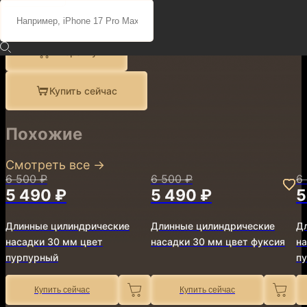
Поделиться
Описание
В корзину
Купить сейчас
Похожие
Смотреть все
→
6 500 ₽
6 500 ₽
6
5 490 ₽
5 490 ₽
5
Длинные цилиндрические
Длинные цилиндрические
Д
насадки 30 мм цвет
насадки 30 мм цвет фуксия
на
пурпурный
п
Купить сейчас
Купить сейчас