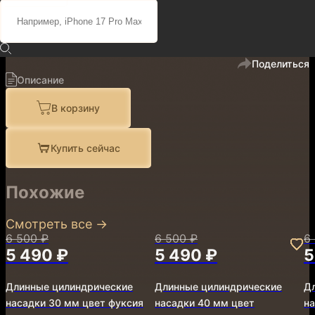
6 500 ₽
5 490 ₽
код
111060
В избранное
Поделиться
Описание
В корзину
Купить сейчас
Похожие
Смотреть все
→
6 500 ₽
6 500 ₽
6
5 490 ₽
5 490 ₽
5
Длинные цилиндрические
Длинные цилиндрические
Д
насадки 30 мм цвет фуксия
насадки 40 мм цвет
на