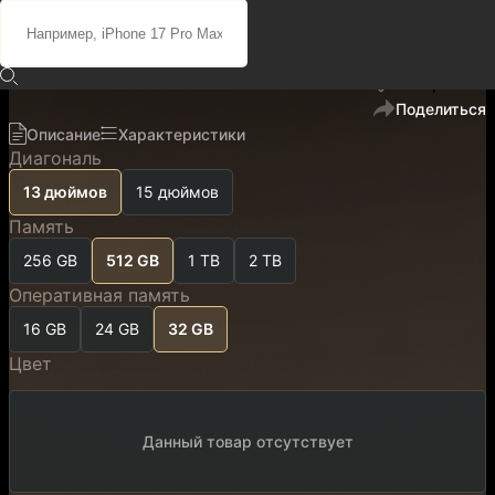
Временно отсутствует
код
500203
В избранное
Поделиться
Описание
Характеристики
Диагональ
13 дюймов
15 дюймов
Память
256 GB
512 GB
1 TB
2 TB
Оперативная память
16 GB
24 GB
32 GB
Цвет
Данный товар отсутствует