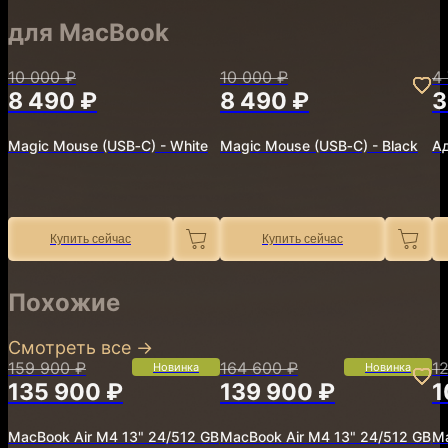
для MacBook
10 000 ₽
10 000 ₽
4
8 490 ₽
8 490 ₽
3
Magic Mouse (USB‑C) - White
Magic Mouse (USB‑C) - Black
Ад
Купить сейчас
Купить сейчас
Похожие
Смотреть все
→
159 900 ₽
164 600 ₽
1
Новинка
Новинка
135 900 ₽
139 900 ₽
1
MacBook Air M4 13" 24/512 GB
MacBook Air M4 13" 24/512 GB
Ma