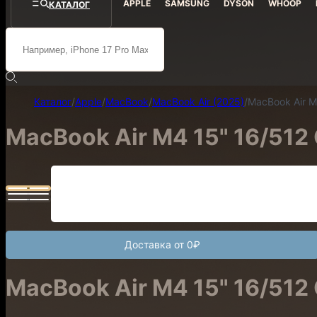
APPLE
SAMSUNG
DYSON
WHOOP
КАТАЛОГ
Каталог
/
Apple
/
MacBook
/
MacBook Air (2025)
/
MacBook Air M4
MacBook Air M4 15" 16/512 
Доставка от 0₽
MacBook Air M4 15" 16/512 