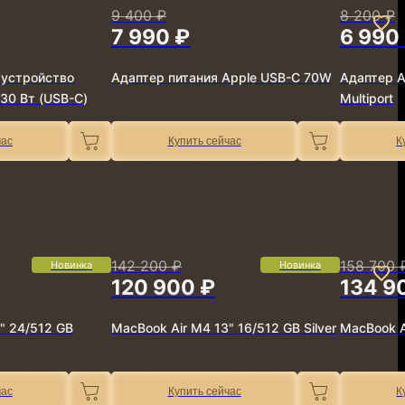
9 400 ₽
8 200 ₽
7 990 ₽
6 990
 устройство
Адаптер питания Apple USB-C 70W
Адаптер A
30 Вт (USB-C)
Multiport
час
Купить сейчас
К
142 200 ₽
158 700 
Новинка
Новинка
120 900 ₽
134 9
" 24/512 GB
MacBook Air M4 13" 16/512 GB Silver
MacBook Ai
час
Купить сейчас
К