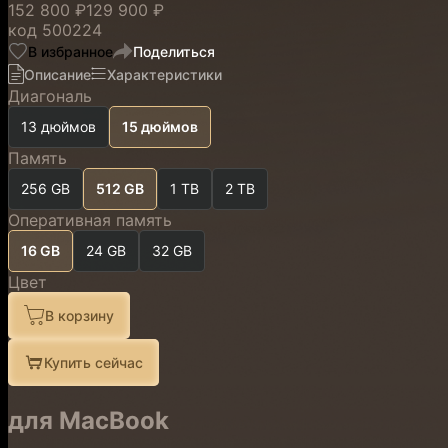
152 800 ₽
129 900 ₽
код
500224
В избранное
Поделиться
Описание
Характеристики
Диагональ
13 дюймов
15 дюймов
Память
256 GB
512 GB
1 TB
2 TB
Оперативная память
16 GB
24 GB
32 GB
Цвет
В корзину
Купить сейчас
для MacBook