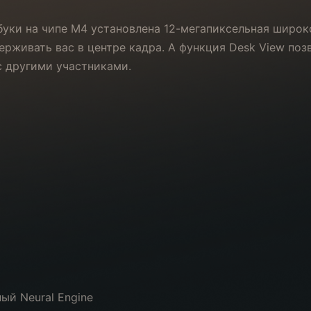
буки на чипе M4 установлена 12-мегапиксельная широко
рживать вас в центре кадра. А функция Desk View поз
с другими участниками.
ый Neural Engine