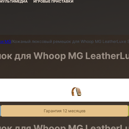
МУЛЬТИМЕДИА
ИГРОВЫЕ ПРИСТАВКИ
ки MG
/
Кожаный люксовый ремешок для Whoop MG LeatherLuxe Stra
 для Whoop MG LeatherLux
Гарантия 12 месяцев
 для Whoop MG LeatherLux