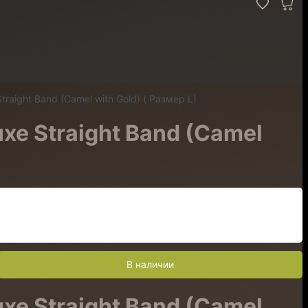
ight Band (Camel with Gold) ( Размер L)
e Straight Band (Camel
В наличии
e Straight Band (Camel