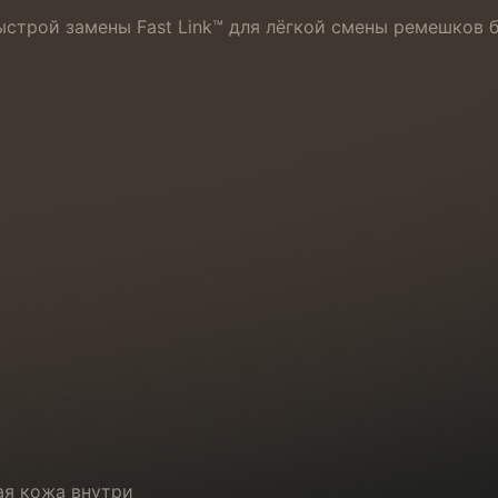
трой замены Fast Link™ для лёгкой смены ремешков б
ая кожа внутри