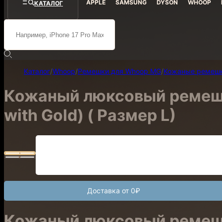
APPLE
SAMSUNG
DYSON
WHOOP
КАТАЛОГ
Каталог
/
Whoop
/
Ремешки для Whoop MG
/
Кожаные ремеш
Кожаный люксовый ремешок
with Gold) ( Размер L)
Доставка от 0₽
Кожаный люксовый ремешок