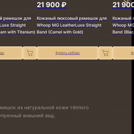
21 900 ₽
21 90
й ремешок для
Кожаный люксовый ремешок для
Кожаный 
uxe Straight
Whoop MG LeatherLuxe Straight
Whoop MG 
am with Titanium)
Band (Camel with Gold)
Band (Blac
час
Купить сейчас
К
емешок из натуральной кожи тёплого
зупречный внешний вид.