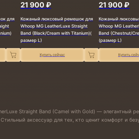
21 900 ₽
21 900 ₽
ок для
Кожаный люксовый ремешок для
Кожаный люксовы
ight
Whoop MG LeatherLuxe Straight
Whoop MG LeatherL
anium)
Band (Black/Cream with Titanium)(
Band (Chestnut/Cre
размер L)
(размер L)
Купить сейчас
Купить сей
Luxe Straight Band (Camel with Gold) — элегантный р
 Стильный аксессуар для тех, кто ценит комфорт и бе