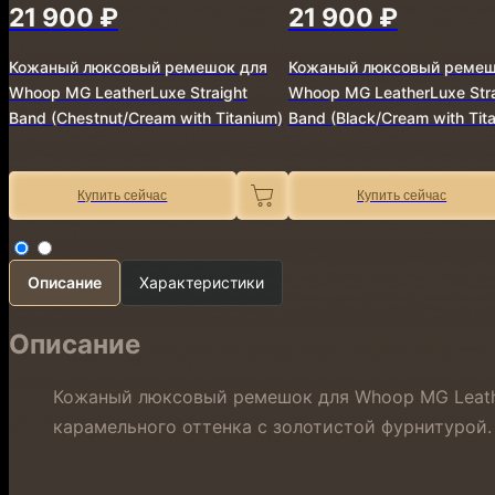
21 900 ₽
21 900 ₽
Кожаный люксовый ремешок для
Кожаный люксовый ремеш
Whoop MG LeatherLuxe Straight
Whoop MG LeatherLuxe Stra
Band (Chestnut/Cream with Titanium)
Band (Black/Cream with Tit
Купить сейчас
Купить сейчас
Описание
Характеристики
Описание
Кожаный люксовый ремешок для Whoop MG Leather
карамельного оттенка с золотистой фурнитурой.
⠀