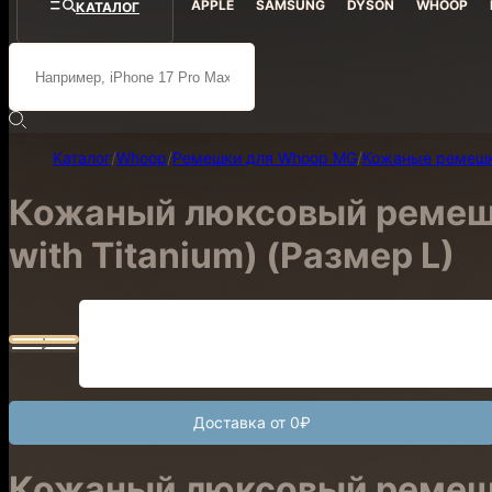
APPLE
SAMSUNG
DYSON
WHOOP
КАТАЛОГ
Каталог
/
Whoop
/
Ремешки для Whoop MG
/
Кожаные ремеш
Кожаный люксовый ремешок
with Titanium) (Размер L)
Доставка от 0₽
Кожаный люксовый ремешок