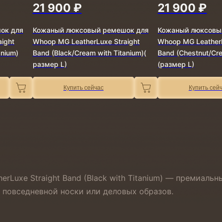
21 900 ₽
21 900 ₽
ок для
Кожаный люксовый ремешок для
Кожаный люксовы
ight
Whoop MG LeatherLuxe Straight
Whoop MG LeatherL
anium)
Band (Black/Cream with Titanium)(
Band (Chestnut/Cre
размер L)
(размер L)
Купить сейчас
Купить сей
Luxe Straight Band (Black with Titanium) — премиаль
 повседневной носки или деловых образов.