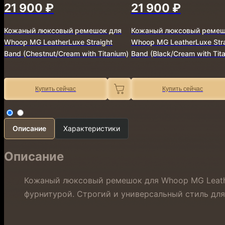
21 900 ₽
21 900 ₽
Кожаный люксовый ремешок для
Кожаный люксовый ремеш
Whoop MG LeatherLuxe Straight
Whoop MG LeatherLuxe Stra
Band (Chestnut/Cream with Titanium)
Band (Black/Cream with Tit
Купить сейчас
Купить сейчас
Описание
Характеристики
Описание
Кожаный люксовый ремешок для Whoop MG Leather
фурнитурой. Строгий и универсальный стиль для
⠀