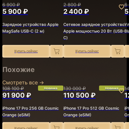
6 900 ₽
2 800 ₽
6
5 900 ₽
2 400 ₽
5
Зарядное устройство Apple
Сетевое зарядное устройство
Ул
MagSafe USB-C (2 м)
Apple мощностью 20 Вт (USB-
Bl
C)
Купить сейчас
Купить сейчас
Похожие
Смотреть все
→
108 100 ₽
130 000 ₽
1
Новинка
Новинка
91 900 ₽
110 500 ₽
1
iPhone 17 Pro 256 GB Cosmic
iPhone 17 Pro 512 GB Cosmic
iP
Orange (eSIM)
Orange (eSIM)
Or
Купить сейчас
Купить сейчас