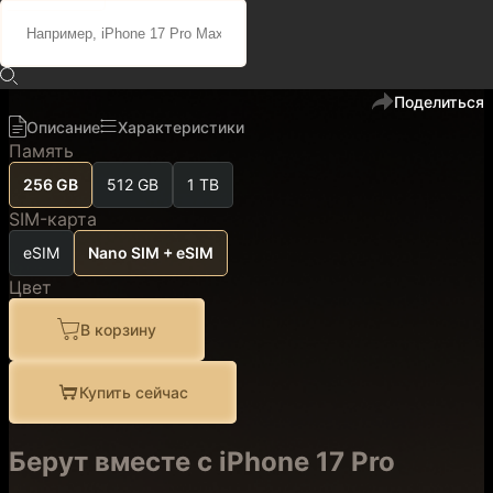
117 500 ₽
99 900 ₽
код
102015
В избранное
Поделиться
Описание
Характеристики
Память
256 GB
512 GB
1 TB
SIM-карта
eSIM
Nano SIM + eSIM
Цвет
В корзину
Купить сейчас
Берут вместе с iPhone 17 Pro