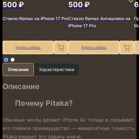
500 ₽
500 ₽
6
Стекло Remax на iPhone 17 Pro
Стекло Remax Антишпион на
Пр
iPhone 17 Pro
Ma
Купить сейчас
Купить сейчас
Описание
Характеристики
Описание
Почему Pitaka?
Обычные чехлы делают iPhone Air толще и скрывают
его главное преимущество — невероятную тонкость.
Pitaka решает эту задачу иначе.