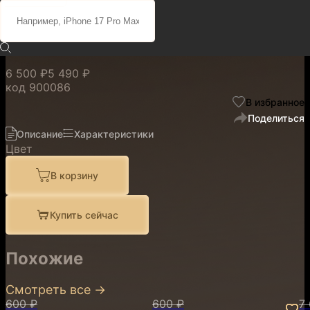
Pitaka Black для iPhone 17
Pro
6 500 ₽
5 490 ₽
код
900086
В избранное
Поделиться
Описание
Характеристики
Цвет
В корзину
Купить сейчас
Похожие
Смотреть все
→
600 ₽
600 ₽
7