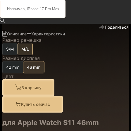
39 400 ₽
33 500 ₽
код
200507
В избранное
Поделиться
Описание
Характеристики
Размер ремешка
S/M
M/L
Размер дисплея
42 mm
46 mm
Цвет
В корзину
Купить сейчас
для Apple Watch S11 46mm