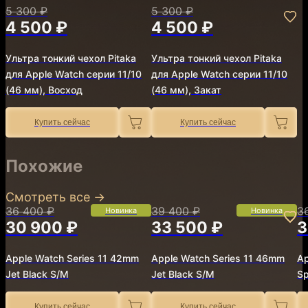
5 300 ₽
5 300 ₽
4 500 ₽
4 500 ₽
Ультра тонкий чехол Pitaka
Ультра тонкий чехол Pitaka
для Apple Watch серии 11/10
для Apple Watch серии 11/10
(46 мм), Восход
(46 мм), Закат
Купить сейчас
Купить сейчас
Похожие
Смотреть все
→
36 400 ₽
39 400 ₽
3
Новинка
Новинка
30 900 ₽
33 500 ₽
3
Apple Watch Series 11 42mm
Apple Watch Series 11 46mm
Ap
Jet Black S/M
Jet Black S/M
Sp
Купить сейчас
Купить сейчас