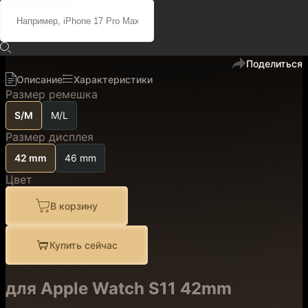
36 400 ₽
30 900 ₽
код
200502
В избранное
Поделиться
Описание
Характеристики
Размер ремешка
S/M
M/L
Размер дисплея
42 mm
46 mm
Цвет
В корзину
Купить сейчас
для Apple Watch S11 42mm