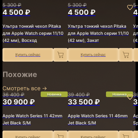
5 300 ₽
5 300 ₽
5
4 500 ₽
4 500 ₽
4
Ультра тонкий чехол Pitaka
Ультра тонкий чехол Pitaka
Ул
для Apple Watch серии 11/10
для Apple Watch серии 11/10
дл
(42 мм), Восход
(42 мм), Закат
(4
Купить сейчас
Купить сейчас
Похожие
Смотреть все
→
36 400 ₽
39 400 ₽
3
Новинка
Новинка
30 900 ₽
33 500 ₽
3
Apple Watch Series 11 42mm
Apple Watch Series 11 46mm
Ap
Jet Black S/M
Jet Black S/M
Sp
Купить сейчас
Купить сейчас