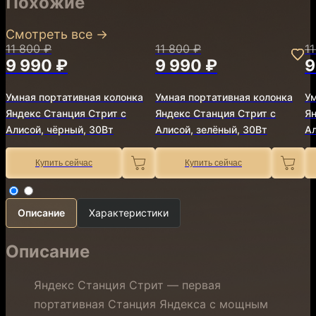
Похожие
Смотреть все
→
11 800 ₽
11 800 ₽
1
9 990 ₽
9 990 ₽
9
Умная портативная колонка
Умная портативная колонка
Ум
Яндекс Станция Стрит с
Яндекс Станция Стрит с
Ян
Алисой, чёрный, 30Вт
Алисой, зелёный, 30Вт
Ал
Купить сейчас
Купить сейчас
Описание
Характеристики
Описание
Яндекс Станция Стрит — первая
портативная Станция Яндекса с мощным