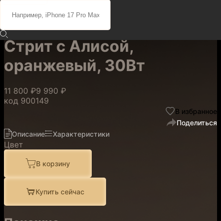
Умная портативная
колонка Яндекс Станция
Стрит с Алисой,
оранжевый, 30Вт
11 800 ₽
9 990 ₽
код
900149
В избранное
Поделиться
Описание
Характеристики
Цвет
В корзину
Купить сейчас