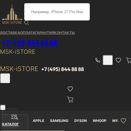
Каталог
/
Мультимедиа
/
Яндекс Станция
/
Станция Стр
Умная портативная колонка Яндекс Станция Стрит с Али
ДОСТАВКА
ОПЛАТА
ГАРАНТИЯ
КОНТАКТЫ
Умная портативная
+7 (495) 844 88 88
колонка Яндекс Станция
MSK-iSTORE
Стрит с Алисой,
MSK-iSTORE
+7 (495) 844 88 88
оранжевый, 30Вт
Гарантия
Доставка от 0₽
В наличии
12 месяцев
APPLE
SAMSUNG
DYSON
WHOOP
МУЛЬТИМ
КАТАЛОГ