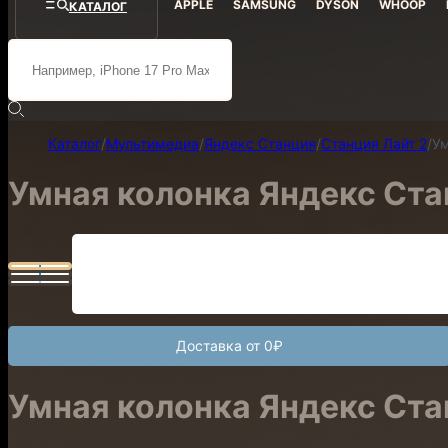
APPLE
SAMSUNG
DYSON
WHOOP
КАТАЛОГ
Каталог
/
Мультимедиа
/
Яндекс Станция
/
Станция Лайт 2
/
Ум
Умная колонка Яндекс Ста
Доставка от 0₽
Умная колонка Яндекс Ста