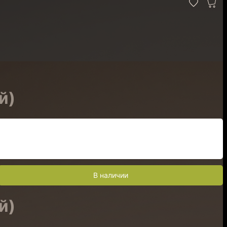
й)
В наличии
й)