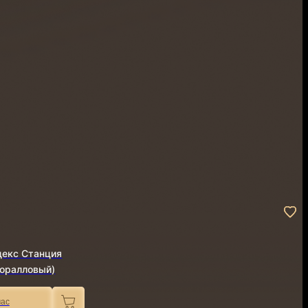
декс Станция
Коралловый)
час