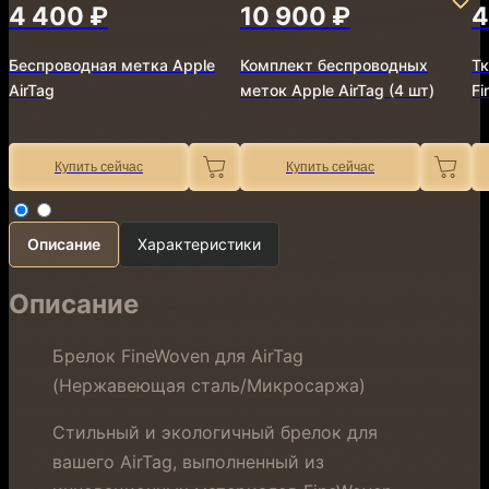
4 400 ₽
10 900 ₽
4
Беспроводная метка Apple
Комплект беспроводных
Тк
AirTag
меток Apple AirTag (4 шт)
Fi
Купить сейчас
Купить сейчас
Описание
Характеристики
Описание
Брелок FineWoven для AirTag
(Нержавеющая сталь/Микросаржа)
Стильный и экологичный брелок для
вашего AirTag, выполненный из