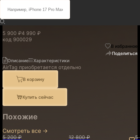
FineWoven для AirTag
Midnight Purple
5 900 ₽
4 990 ₽
код
900029
В избранное
Поделиться
Описание
Характеристики
AirTag приобретается отдельно
В корзину
Купить сейчас
Похожие
Смотреть все
→
5 200 ₽
12 800 ₽
5