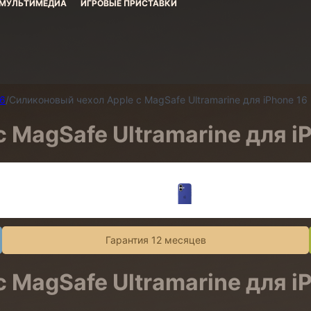
МУЛЬТИМЕДИА
ИГРОВЫЕ ПРИСТАВКИ
16
/
Силиконовый чехол Apple с MagSafe Ultramarine для iPhone 16
 MagSafe Ultramarine для i
Гарантия 12 месяцев
 MagSafe Ultramarine для i