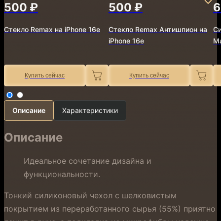
500 ₽
500 ₽
6
Стекло Remax на iPhone 16e
Стекло Remax Антишпион на
Си
iPhone 16e
Ma
Купить сейчас
Купить сейчас
Описание
Характеристики
Описание
Идеальное сочетание дизайна и
функциональности.
Тонкий силиконовый чехол с шелковистым
покрытием из переработанного сырья (55%) приятно