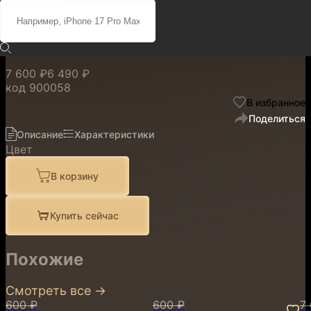
с MagSafe Neon Yellow для
iPhone 16e
7 600 ₽
6 490 ₽
код
900058
В избранное
Поделиться
Описание
Характеристики
Цвет
В корзину
Купить сейчас
Похожие
Смотреть все
→
600 ₽
600 ₽
7