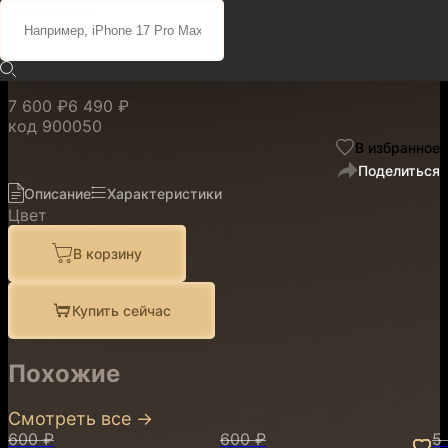
с MagSafe Aquamarine для
iPhone 16 Plus
7 600 ₽
6 490 ₽
код
900050
В избранное
Поделиться
Описание
Характеристики
Цвет
В корзину
Купить сейчас
Похожие
Смотреть все
→
600 ₽
600 ₽
5