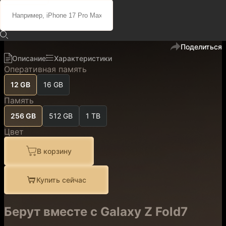
128 800 ₽
109 490 ₽
код
100933
В избранное
Поделиться
Описание
Характеристики
Оперативная память
12 GB
16 GB
Память
256 GB
512 GB
1 TB
Цвет
В корзину
Купить сейчас
Берут вместе с Galaxy Z Fold7