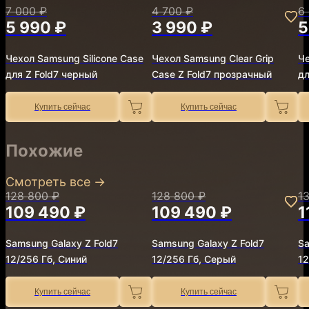
7 000 ₽
4 700 ₽
6
5 990 ₽
3 990 ₽
5
Чехол Samsung Silicone Case
Чехол Samsung Clear Grip
Че
для Z Fold7 черный
Case Z Fold7 прозрачный
дл
Купить сейчас
Купить сейчас
Похожие
Смотреть все
→
128 800 ₽
128 800 ₽
1
109 490 ₽
109 490 ₽
1
Samsung Galaxy Z Fold7
Samsung Galaxy Z Fold7
Sa
12/256 Гб, Синий
12/256 Гб, Серый
12
Купить сейчас
Купить сейчас