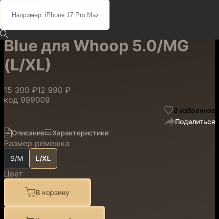
Ремешок на бицепс
CoreKnit Bicep Band Royal
Blue для Whoop 5.0/MG
(L/XL)
15 300 ₽
12 990 ₽
код
999009
В избранное
Поделиться
Описание
Характеристики
Размер ремешка
S/M
L/XL
Цвет
В корзину