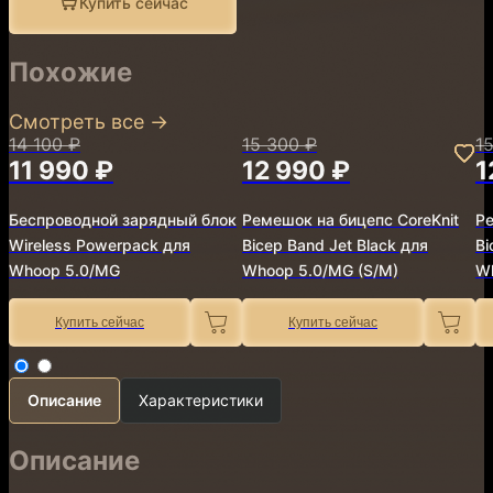
Купить сейчас
Похожие
Смотреть все
→
14 100 ₽
15 300 ₽
1
11 990 ₽
12 990 ₽
1
Беспроводной зарядный блок
Ремешок на бицепс CoreKnit
Ре
Wireless Powerpack для
Bicep Band Jet Black для
Bi
Whoop 5.0/MG
Whoop 5.0/MG (S/M)
Wh
Купить сейчас
Купить сейчас
Описание
Характеристики
Описание