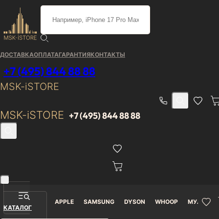
Каталог
/
Мультимедиа
/
Колонки JBL
/
Boombox 4
/
Портативная колонка JBL Boombox 4 Black
ДОСТАВКА
ОПЛАТА
ГАРАНТИЯ
КОНТАКТЫ
Портативная колонка JBL
+7 (495) 844 88 88
Boombox 4 Black
MSK-iSTORE
MSK-iSTORE
+7 (495) 844 88 88
Гарантия
Доставка от 0₽
В наличии
12 месяцев
Портативная колонка JBL
APPLE
SAMSUNG
DYSON
WHOOP
МУЛЬТИМ
Boombox 4 Black
КАТАЛОГ