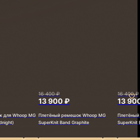
16 400 ₽
16 400 ₽
13 900 ₽
13 90
к для Whoop MG
Плетёный ремешок Whoop MG
Плетёный
dnight)
SuperKnit Band Graphite
SuperKnit 