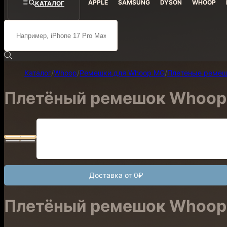
APPLE
SAMSUNG
DYSON
WHOOP
КАТАЛОГ
Каталог
/
Whoop
/
Ремешки для Whoop MG
/
Плетеные реме
Плетёный ремешок Whoop 
Доставка от 0₽
Плетёный ремешок Whoop 