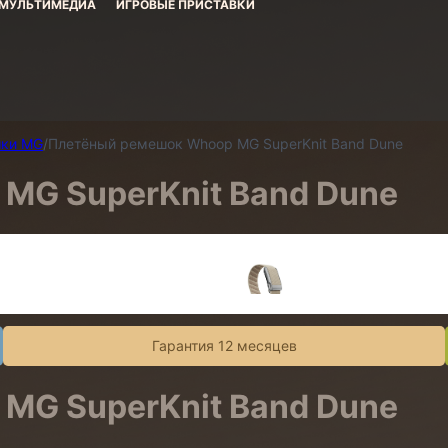
МУЛЬТИМЕДИА
ИГРОВЫЕ ПРИСТАВКИ
шки MG
/
Плетёный ремешок Whoop MG SuperKnit Band Dune
MG SuperKnit Band Dune
Гарантия 12 месяцев
MG SuperKnit Band Dune