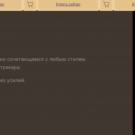
час
Купить сейчас
К
чно сочетающемся с любым стилем.
трекера.
ез усилий.