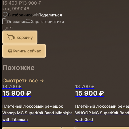
16 400 ₽
13 900 ₽
код
999046
В избранное
Поделиться
Описание
Характеристики
Цвет
В корзину
Купить сейчас
Похожие
Смотреть все
→
18 700 ₽
18 700 ₽
15 900 ₽
15 900 ₽
Плетёный люксовый ремешок
Плетёный люксовый реме
Whoop MG SuperKnit Band Midnight
WHOOP MG SuperKnit Band
with Titanium
with Gold