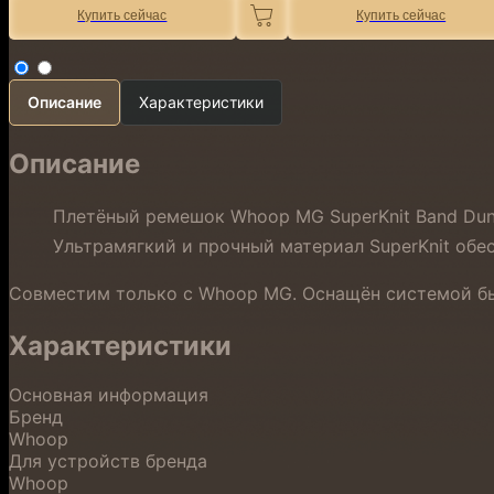
Купить сейчас
Купить сейчас
Описание
Характеристики
Описание
Плетёный ремешок Whoop MG SuperKnit Band Dun
Ультрамягкий и прочный материал SuperKnit обе
Совместим только с Whoop MG. Оснащён системой быс
Характеристики
Основная информация
Бренд
Whoop
Для устройств бренда
Whoop