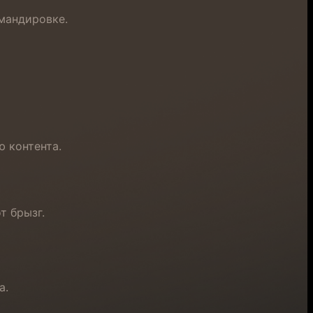
омандировке.
 контента.
т брызг.
а.