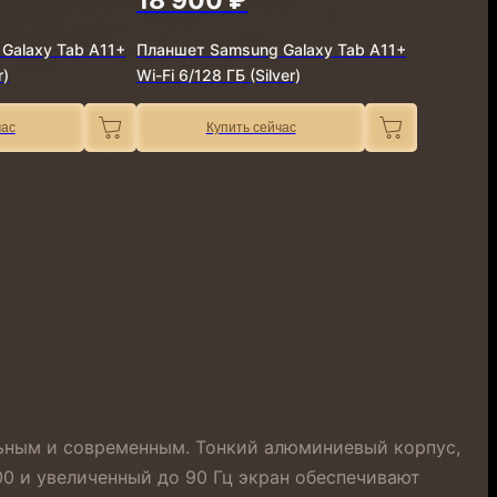
Galaxy Tab A11+
Планшет Samsung Galaxy Tab A11+
r)
Wi-Fi 6/128 ГБ (Silver)
час
Купить сейчас
льным и современным. Тонкий алюминиевый корпус,
00 и увеличенный до 90 Гц экран обеспечивают