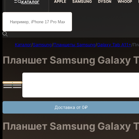
APPLE
SAMSUNG
DYSON
WHOOP
КАТАЛОГ
Каталог
/
Samsung
/
Планшеты Samsung
/
Galaxy Tab A11+
/
Пл
Планшет Samsung Galaxy Ta
Доставка от 0₽
Планшет Samsung Galaxy Ta