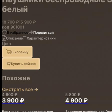
белый
18 700 ₽
15 900 ₽
код
901001
В избранное
Поделиться
Описание
Характеристики
Цвет
В корзину
Купить сейчас
Похожие
Смотреть все
→
4 600 ₽
5 800 ₽
3 900 ₽
4 900 ₽
Вертикальная подставка для
Зарядная станция для Dua