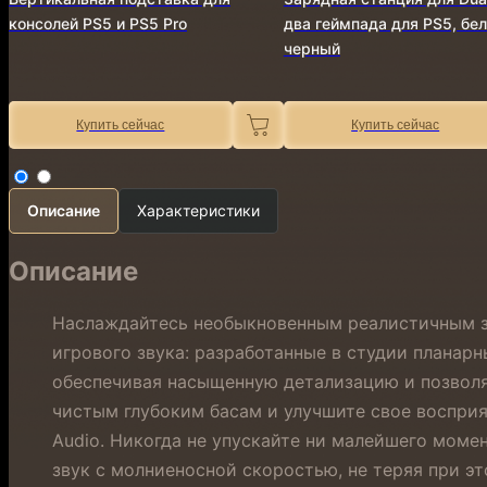
консолей PS5 и PS5 Pro
два геймпада для PS5, бе
черный
Купить сейчас
Купить сейчас
Описание
Характеристики
Описание
Наслаждайтесь необыкновенным реалистичным зв
игрового звука: разработанные в студии плана
обеспечивая насыщенную детализацию и позволя
чистым глубоким басам и улучшите свое восприя
Audio. Никогда не упускайте ни малейшего момен
звук с молниеносной скоростью, не теряя при э