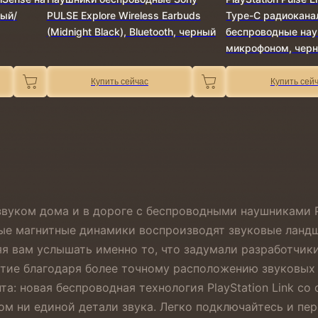
лый/
PULSE Explore Wireless Earbuds
Type-C радиокана
(Midnight Black), Bluetooth, черный
беспроводные нау
микрофоном, чер
Купить сейчас
Купить сей
уком дома и в дороге с беспроводными наушниками PU
рные магнитные динамики воспроизводят звуковые ланд
я вам услышать именно то, что задумали разработчики
тие благодаря более точному расположению звуковых 
та: новая беспроводная технология PlayStation Link с
том ни единой детали звука. Легко подключайтесь и п