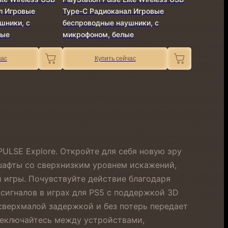
л Игровые
Type-C Радиоканал Игровые
шники, с
беспроводные наушники, с
ные
микрофоном, белые
час
Купить сейчас
LSE Explore. Откройте для себя новую эру
шафты со сверхнизким уровнем искажений,
 игры. Почувствуйте действие благодаря
сигналов в играх для PS5 с поддержкой 3D
о сверхмалой задержкой и без потерь передает
ереключайтесь между устройствами,