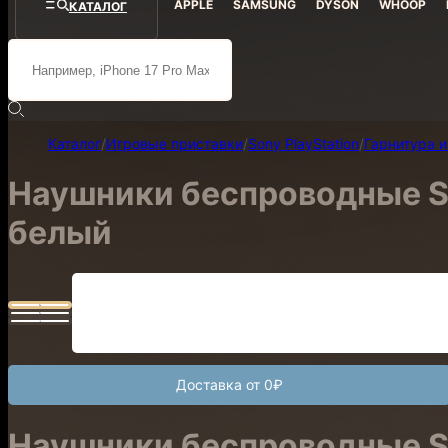
APPLE
SAMSUNG
DYSON
WHOOP
КАТАЛОГ
Каталог
/
Игровые приставки
/
Sony PlayStation
/
Гарнитура 
Наушники беспроводные Son
белый
Доставка от 0₽
Наушники беспроводные Son