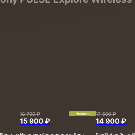
18 700 ₽
17 500 ₽
Новинка
15 900 ₽
14 900 ₽
lSense на
Наушники беспроводные Sony
PlayStation Pulse E