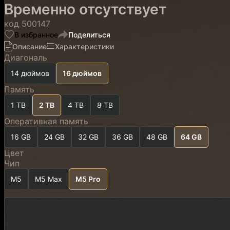
Временно отсутствует
код
500147
В избранное
Поделиться
Описание
Характеристики
Диагональ
14 дюймов
16 дюймов
Память
1 TB
2 TB
4 TB
8 TB
Оперативная память
16 GB
24 GB
32 GB
36 GB
48 GB
64 GB
Цвет
Чип
M5
M5 Max
M5 Pro