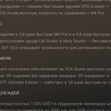
перъядрами — самыми быстрыми ядрами CPU в мире —
0% более высокую скорость по сравнению с M4 Pro.
С
елям в 3,9 раза быстрее M4 Pro и в 6,9 раза быстрее
риложениях вроде LM Studio и Msty Studio — без зави
307 ГБ/с открывает возможности для интенсивного ло
ЕМЕНИ
ьего поколения обеспечивает на 50% более высокую г
и 3D-сценами без задержек рендера. 3D-рендеринг в Ma
77: Ultimate Edition — работают в 1,6 раза быстрее п
ДЛЯ ИДЕЙ
контрастностью 1 000 000:1 и поддержкой миллиарда ц
ркость поднимается до 1000 нит для SDR-контента, а в