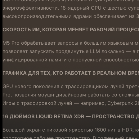
энергоэффективности. 18-ядерный CPU с шестью су
высокопроизводительными ядрами обеспечивает на 3
СКОРОСТЬ ИИ, КОТОРАЯ МЕНЯЕТ РАБОЧИЙ ПРОЦЕС
M5 Pro обрабатывает запросы к большим языковым мод
позволяет запускать продвинутые LLM локально — в п
унифицированной памяти с пропускной способностью 
ГРАФИКА ДЛЯ ТЕХ, КТО РАБОТАЕТ В РЕАЛЬНОМ ВР
GPU нового поколения с трассировщиком лучей трет
Pro, позволяя моушн-дизайнерам работать со сложным
Игры с трассировкой лучей — например, Cyberpunk 20
16 ДЮЙМОВ LIQUID RETINA XDR — ПРОСТРАНСТВО 
Большой экран с пиковой яркостью 1600 нит в HDR, 
просторное рабочее пространство. В солнечный день я