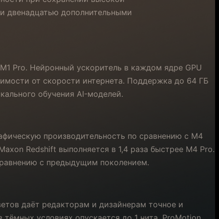
 и двенадцатью дополнительными
 M1 Pro. Нейронный ускоритель в каждом ядре GPU
симости от скорости интернета. Поддержка до 64 ГБ
кального обучения AI-моделей.
рафическую производительность по сравнению с M4
xon Redshift выполняется в 1,4 раза быстрее M4 Pro.
о сравнению с предыдущим поколением.
ветов даёт редакторам и дизайнерам точное и
 тёмных условиях опускается до 1 нита. ProMotion