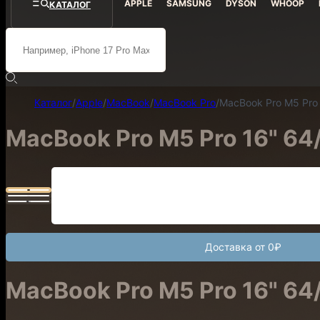
APPLE
SAMSUNG
DYSON
WHOOP
КАТАЛОГ
Каталог
/
Apple
/
MacBook
/
MacBook Pro
/
MacBook Pro M5 Pro 
MacBook Pro M5 Pro 16" 64/
Доставка от 0₽
MacBook Pro M5 Pro 16" 64/