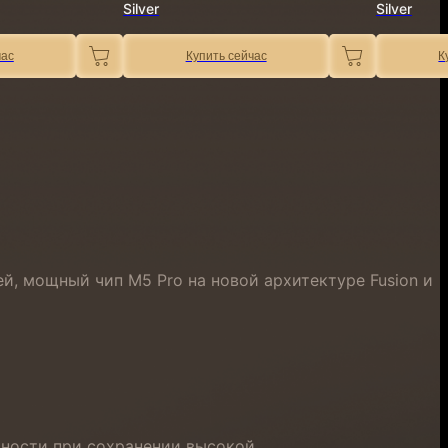
Silver
Silver
час
Купить сейчас
К
й, мощный чип M5 Pro на новой архитектуре Fusion и
ьности при сохранении высокой