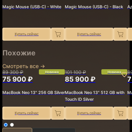
Magic Mouse (USB‑C) - White
Magic Mouse (USB‑C) - Black
Ад
Купить сейчас
Купить сейчас
Похожие
Смотреть все
→
89 300 ₽
101 100 ₽
8
Новинка
Новинка
75 900 ₽
85 900 ₽
7
MacBook Neo 13" 256 GB Silver
MacBook Neo 13" 512 GB with
Ma
Touch ID Silver
Купить сейчас
Купить сейчас