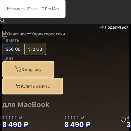
101 100 ₽
85 900 ₽
код
500008
В избранное
Поделиться
Описание
Характеристики
Память
256 GB
512 GB
Цвет
В корзину
Купить сейчас
для MacBook
10 000 ₽
10 000 ₽
4
8 490 ₽
8 490 ₽
3