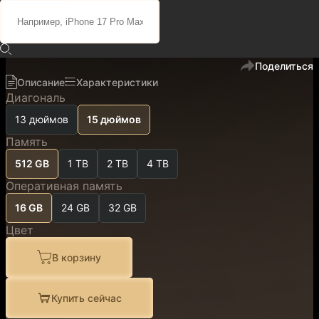
158 700 ₽
134 900 ₽
код
501111
В избранное
Поделиться
Описание
Характеристики
Диагональ
13 дюймов
15 дюймов
Память
512 GB
1 TB
2 TB
4 TB
Оперативная память
16 GB
24 GB
32 GB
Цвет
В корзину
Купить сейчас