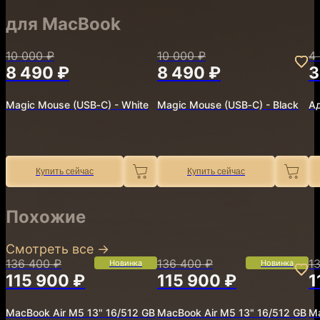
для MacBook
10 000 ₽
10 000 ₽
4
8 490 ₽
8 490 ₽
3
Magic Mouse (USB‑C) - White
Magic Mouse (USB‑C) - Black
Ад
Купить сейчас
Купить сейчас
Похожие
Смотреть все
→
136 400 ₽
136 400 ₽
1
Новинка
Новинка
115 900 ₽
115 900 ₽
1
MacBook Air M5 13" 16/512 GB
MacBook Air M5 13" 16/512 GB
Ma