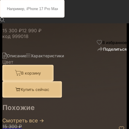
CloudKnit Band Storm для
Whoop 5.0
15 300 ₽
12 990 ₽
код
999018
В избранное
Поделиться
Описание
Характеристики
Цвет
В корзину
Купить сейчас
Похожие
Смотреть все
→
15 300 ₽