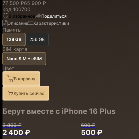
77 500 ₽
65 900 ₽
код
100700
В избранное
Поделиться
Описание
Характеристики
Память
128 GB
256 GB
SIM-карта
Nano SIM + eSIM
Цвет
В корзину
Купить сейчас
Берут вместе с iPhone 16 Plus
2 800 ₽
600 ₽
2 400 ₽
500 ₽