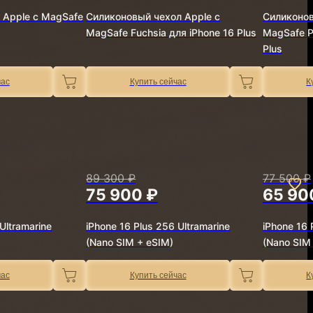
 Apple с MagSafe
Силиконовый чехол Apple с
Силиконов
MagSafe Fuchsia для iPhone 16 Plus
MagSafe Pe
Plus
час
Купить сейчас
К
89 300 ₽
77 500 ₽
75 900 ₽
65 90
Ultramarine
iPhone 16 Plus 256 Ultramarine
iPhone 16 
(Nano SIM + eSIM)
(Nano SIM
час
Купить сейчас
К