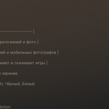
------------------- |
приложений и фото |
лей и мобильных фотографов |
имает и скачивает игры |
 заранее.
й), Чёрный, Белый.
otion.