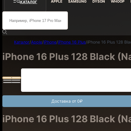
APPLE
SAMSUNG
DYSON
WHOOP
КАТАЛОГ
Каталог
/
Apple
/
iPhone
/
iPhone 16 Plus
/
iPhone 16 Plus 128 Bl
iPhone 16 Plus 128 Black
(N
Доставка от 0₽
iPhone 16 Plus 128 Black
(N