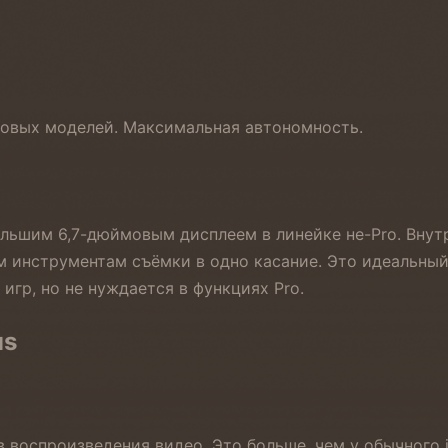
зовых моделей. Максимальная автономность.
ольшим 6,7-дюймовым дисплеем в линейке не-Pro. Внут
м инструментам съёмки в одно касание. Это идеальный
игр, но не нуждается в функциях Pro.
us
воспроизведения видео. Это больше, чем у обычного iP