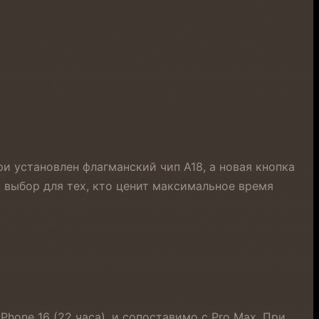
ри установлен флагманский чип A18, а новая кнопка
 выбор для тех, кто ценит максимальное время
hone 16 (22 часа), и сопоставимо с Pro Max. При