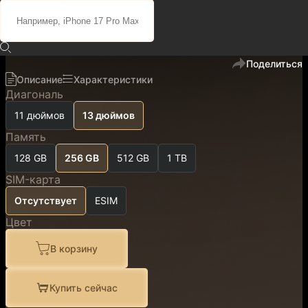
86 400 ₽
73 400 ₽
код
401136
В избранное
Поделиться
Описание
Характеристики
Диагональ
11 дюймов
13 дюймов
Память
128 GB
256 GB
512 GB
1 TB
SIM-карта
Отсутствует
ESIM
Цвет
В корзину
Купить сейчас