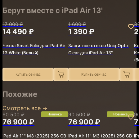
Берут вместе с iPad Air 13'
17 000 ₽
1 600 ₽
3
14 490 ₽
1 390 ₽
2
Чехол Smart Folio для iPad Air
Защитное стекло Uniq Optix
Кл
13 White (Белый)
Clear для iPad Air 13"
Ke
(б
Купить сейчас
Купить сейчас
Похожие
Смотреть все
→
90 500 ₽
90 500 ₽
9
Новинка
Новинка
76 900 ₽
76 900 ₽
7
iPad Air 11" M3 (2025) 256 GB
iPad Air 11" M3 (2025) 256 GB
iP