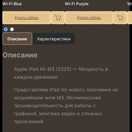
Wi-Fi Blue
Wi-Fi Purple
Wi
Купить сейчас
Купить сейчас
Описание
Характеристики
Описание
Apple iPad Air M3 (2025) — Мощность в
каждом движении
Представляем iPad Air нового поколения на
мощнейшем чипе M3. Молниеносная
производительность для работы с
графикой, монтажа видео и сложных
приложений.