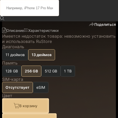
104 100 ₽
88 500 ₽
код
401045
В избранное
Поделиться
Описание
Характеристики
Имеется недостаток товара: невозможно установить
и использовать RuStore
Диагональ
11 дюймов
13 дюймов
Память
128 GB
256 GB
512 GB
1 TB
SIM-карта
Отсутствует
eSIM
Цвет
В корзину