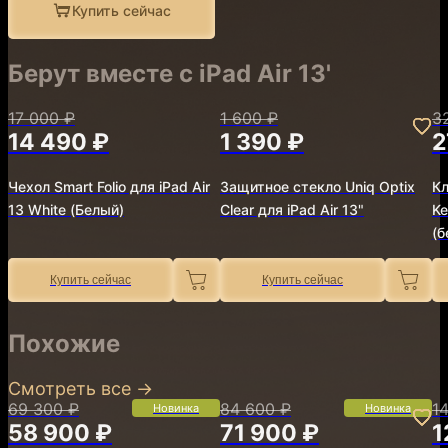
Купить сейчас
Берут вместе с iPad Air 13'
17 000 ₽
1 600 ₽
3
14 490 ₽
1 390 ₽
2
Чехол Smart Folio для iPad Air
Защитное стекло Uniq Optix
Кл
13 White (Белый)
Clear для iPad Air 13"
Ke
(б
Купить сейчас
Купить сейчас
Похожие
Смотреть все
→
69 300 ₽
84 600 ₽
1
Новинка
Новинка
58 900 ₽
71 900 ₽
1